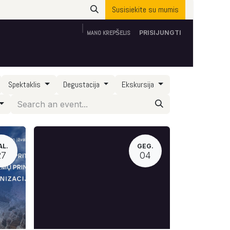
Susisiekite su mumis
MANO KREPŠELIS
PRISIJUNGTI
Apie mus
ES parama
Susisiekite su mumis
Spektaklis
Degustacija
Ekskursija
AL.
GEG.
27
04