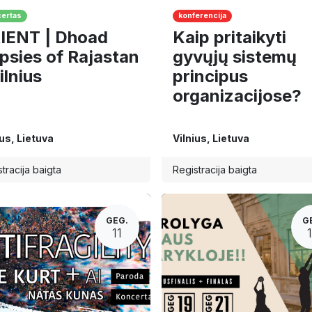
ertas
konferencija
IENT | Dhoad
Kaip pritaikyti
psies of Rajastan
gyvųjų sistemų
ilnius
principus
organizacijose?
ius
,
Lietuva
Vilnius
,
Lietuva
tracija baigta
Registracija baigta
GEG.
G
11