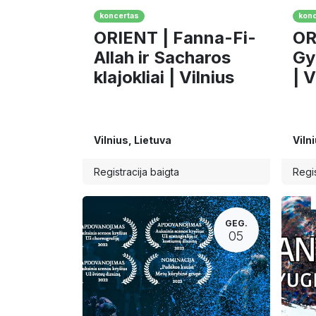
koncertas
konc
ORIENT | Fanna-Fi-
OR
Allah ir Sacharos
Gy
klajokliai | Vilnius
| V
Vilnius
,
Lietuva
Viln
Registracija baigta
Regis
GEG.
05