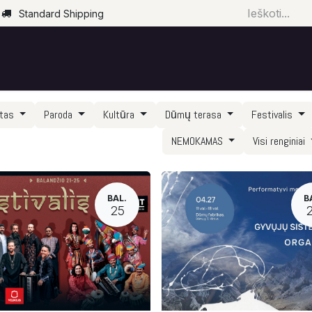
Standard Shipping
Pradžia
Parduotuvė
Renginiai
Paslaugos
rtas
Paroda
Kultūra
Dūmų terasa
Festivalis
NEMOKAMAS
Visi renginiai
BAL.
B
25