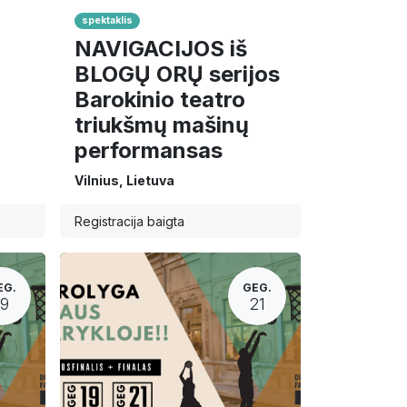
spektaklis
NAVIGACIJOS iš
BLOGŲ ORŲ serijos
Barokinio teatro
triukšmų mašinų
performansas
Vilnius
,
Lietuva
Registracija baigta
EG.
GEG.
19
21