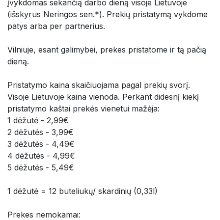
įvykdomas sekančią darbo dieną visoje Lietuvoje
(išskyrus Neringos sen.*). Prekių pristatymą vykdome
patys arba per partnerius.
Vilniuje, esant galimybei, prekes pristatome ir tą pačią
dieną.
Pristatymo kaina skaičiuojama pagal prekių svorį.
Visoje Lietuvoje kaina vienoda. Perkant didesnį kiekį
pristatymo kaštai prekės vienetui mažėja:
1 dėžutė - 2,99€
2 dėžutės - 3,99€
3 dėžutės - 4,49€
4 dėžutės - 4,99€
5 dėžutės - 5,49€
1 dėžutė = 12 buteliukų/ skardinių (0,33l)
Prekes nemokamai: