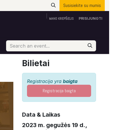
Susisiekite su mumis
MANO KREPŠELIS
PRISIJUNGTI
Apie mus
ES parama
Susisiekite su mumis
Bilietai
Registracija yra
baigta
Registracija baigta
Data & Laikas
2023 m. gegužės 19 d.,