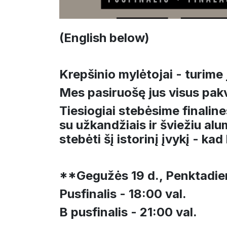
(English below)
Krepšinio mylėtojai - turime
Mes pasiruošę jus visus pakv
Tiesiogiai stebėsime finaline
su užkandžiais ir šviežiu al
stebėti šį istorinį įvykį - k
**Gegužės 19 d., Penktadie
Pusfinalis - 18:00 val.
B pusfinalis - 21:00 val.