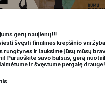
 jums gerų naujienų!!!
iesti švęsti finalines krepšinio varžyb
s rungtynes ​​ir lauksime jūsų mūsų bra
umi! Paruoškite savo balsus, gerą nuota
ad laimėtume ir švęstume pergalę drauge!
nis