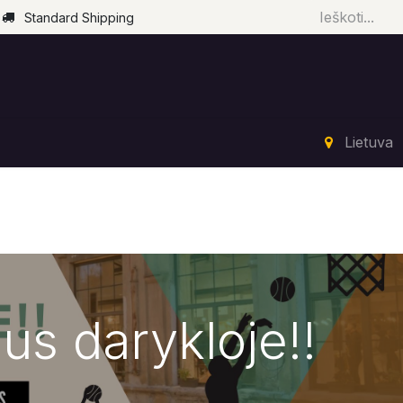
Standard Shipping
Pradžia
Parduotuvė
Renginiai
Paslaugos
Lietuva
us darykloje!!