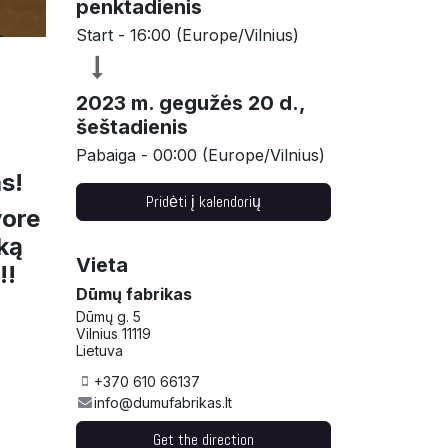
penktadienis
Start -
16:00
(
Europe/Vilnius
)
2023 m. gegužės 20 d.,
šeštadienis
Pabaiga -
00:00
(
Europe/Vilnius
)
as!
Pridėti į kalendorių
vore
iką
Vieta
!!
Dūmų fabrikas
Dūmų g. 5
Vilnius 11119
Lietuva
+370 610 66137
info@dumufabrikas.lt
Get the direction