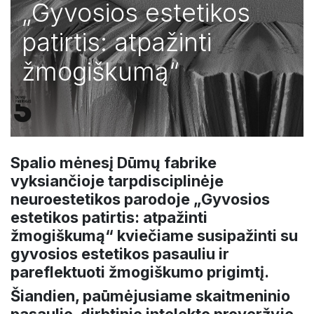
„Gyvosios estetikos
patirtis: atpažinti
žmogiškumą“
Spalio mėnesį Dūmų fabrike
vyksiančioje tarpdisciplinėje
neuroestetikos parodoje „Gyvosios
estetikos patirtis: atpažinti
žmogiškumą“ kviečiame susipažinti su
gyvosios estetikos pasauliu ir
pareflektuoti žmogiškumo prigimtį.
Šiandien, paūmėjusiame skaitmeninio
pasaulio, dirbtinio intelekto proveržyje,