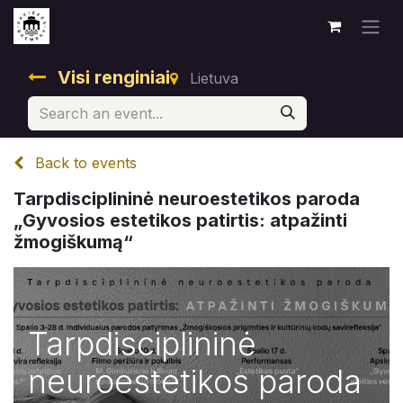
Visi renginiai
Lietuva
Back to events
Tarpdisciplininė neuroestetikos paroda
„Gyvosios estetikos patirtis: atpažinti
žmogiškumą“
Tarpdisciplininė
neuroestetikos paroda