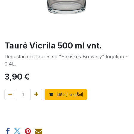
Taurė Vicrila 500 ml vnt.
Degustacinės taurės su "Sakiškės Brewery" logotipu -
0.4L.
3,90
€
Įdėti į krepšelį