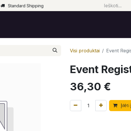
Standard Shipping
Pradžia
Parduotuvė
Renginiai
Paslaugos
Visi produktai
Event Regis
Event Regis
36,30
€
Įdėti 