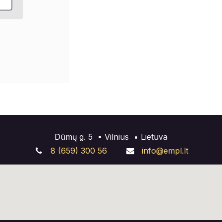
Dūmų g. 5 •
Vilnius
• Lietuva
8 (659) 300 56
info@empl.lt