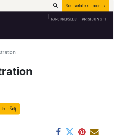
Susisiekite su mumis
MANO KREPŠELIS
PRISIJUNGTI
Apie mus
ES parama
Susisiekite su mumis
tration
tration
į krepšelį