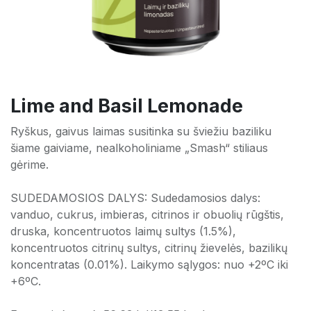
Lime and Basil Lemonade
Ryškus, gaivus laimas susitinka su šviežiu baziliku
šiame gaiviame, nealkoholiniame „Smash“ stiliaus
gėrime.
SUDEDAMOSIOS DALYS: Sudedamosios dalys:
vanduo, cukrus, imbieras, citrinos ir obuolių rūgštis,
druska, koncentruotos laimų sultys (1.5%),
koncentruotos citrinų sultys, citrinų žievelės, bazilikų
koncentratas (0.01%). Laikymo sąlygos: nuo +2ºC iki
+6ºC.