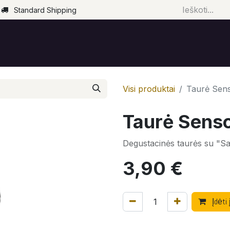
Standard Shipping
Pradžia
Parduotuvė
Renginiai
Paslaugos
Visi produktai
Taurė Sens
Taurė Senso
Degustacinės taurės su "Sa
3,90
€
Įdėti 