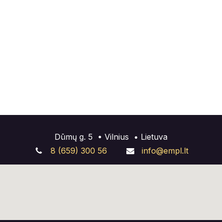
Dūmų g. 5 •
Vilnius
• Lietuva
8 (659) 300 56
info@empl.lt