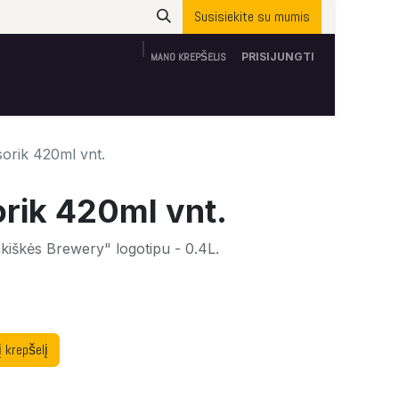
Susisiekite su mumis
MANO KREPŠELIS
PRISIJUNGTI
Apie mus
ES parama
Susisiekite su mumis
orik 420ml vnt.
rik 420ml vnt.
kiškės Brewery" logotipu - 0.4L.
į krepšelį