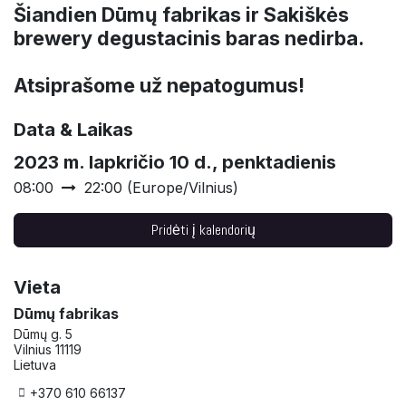
Šiandien Dūmų fabrikas ir Sakiškės
brewery degustacinis baras nedirba.
Atsiprašome už nepatogumus!
Data & Laikas
2023 m. lapkričio 10 d., penktadienis
08:00
22:00
(
Europe/Vilnius
)
Pridėti į kalendorių
Vieta
Dūmų fabrikas
Dūmų g. 5
Vilnius 11119
Lietuva
+370 610 66137