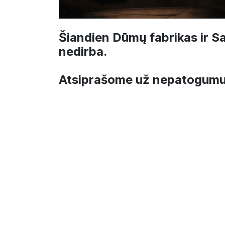
Šiandien Dūmų fabrikas ir S
nedirba.
Atsiprašome už nepatogumu