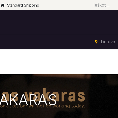
Standard Shipping
Pradžia
Parduotuvė
Renginiai
Paslaugos
Lietuva
VAKARAS