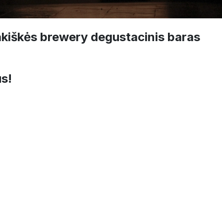
akiškės brewery degustacinis baras
s!