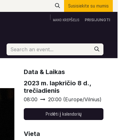
Susisiekite su mumis
MANO KREPŠELIS
PRISIJUNGTI
Apie mus
ES parama
Susisiekite su mumis
Data & Laikas
2023 m. lapkričio 8 d.,
trečiadienis
08:00
20:00
(
Europe/Vilnius
)
Pridėti į kalendorių
Vieta