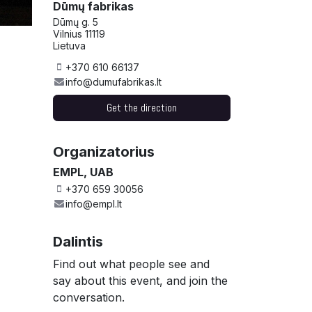
Dūmų fabrikas
Dūmų g. 5
Vilnius 11119
Lietuva
+370 610 66137
info@dumufabrikas.lt
Get the direction
Organizatorius
EMPL, UAB
+370 659 30056
info@empl.lt
Dalintis
Find out what people see and
say about this event, and join the
conversation.