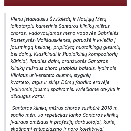
Vienu įstabiausiu Šv.Kalėdų ir Naujųjų Metų
laikotarpiu kamerinis Santaros klinikų mišrus
choras, vadovaujamas meno vadovės Gabrielės
Rastenytės-Mališauskienės, paruošė ir kviečia į
jausmingą kelionę, pripildytą nuotaikingų giesmių
bei dainų. Klasikiniai ir šiuolaikinių kompozitorių
kūriniai, liaudies dainų aranžuotės Santaros
klinikų mišraus choro įstabiais balsais, lydimais
Vilniaus universiteto alumnų styginių
kvarteto, atgis ir sklęs Dūmų fabriko erdvėje
įvairiomis jausmų spalvomis. Kviečiame atvykti ir
džiaugtis kartu.
Santaros klinikų mišrus choras susibūrė 2018 m.
spalio mėn. Jo repeticijas lanko Santaros klinikų
įvairaus amžiaus ir profesijų darbuotojai, kurie,
skatinami entuaziazmo ir noro kolektyviai