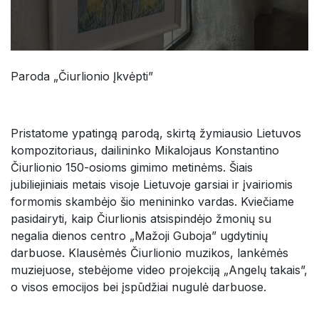
Paroda „Čiurlionio Įkvėpti”
Pristatome ypatingą parodą, skirtą žymiausio Lietuvos
kompozitoriaus, dailininko Mikalojaus Konstantino
Čiurlionio 150-osioms gimimo metinėms. Šiais
jubiliejiniais metais visoje Lietuvoje garsiai ir įvairiomis
formomis skambėjo šio menininko vardas. Kviečiame
pasidairyti, kaip Čiurlionis atsispindėjo žmonių su
negalia dienos centro „Mažoji Guboja” ugdytinių
darbuose. Klausėmės Čiurlionio muzikos, lankėmės
muziejuose, stebėjome video projekciją „Angelų takais”,
o visos emocijos bei įspūdžiai nugulė darbuose.