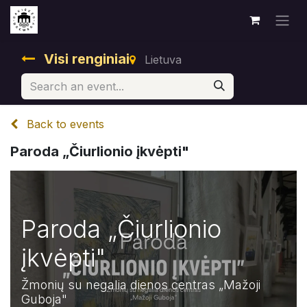
Visi renginiai
Lietuva
Back to events
Paroda „Čiurlionio įkvėpti"
Paroda „Čiurlionio
įkvėpti"
Žmonių su negalia dienos centras „Mažoji
Guboja"