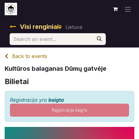
Visi renginiai
Lietuva
Back to events
Kultūros balaganas Dūmų gatvėje
Bilietai
Registracija yra
baigta
Registracija baigta