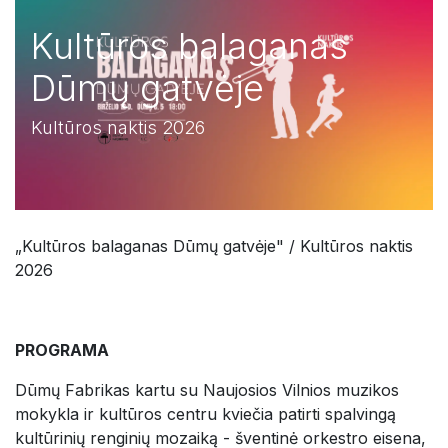
Kultūros balaganas
Dūmų gatvėje
Kultūros naktis 2026
„Kultūros balaganas Dūmų gatvėje" / Kultūros naktis
2026
PROGRAMA
Dūmų Fabrikas kartu su Naujosios Vilnios muzikos
mokykla ir kultūros centru kviečia patirti spalvingą
kultūrinių renginių mozaiką - šventinė orkestro eisena,