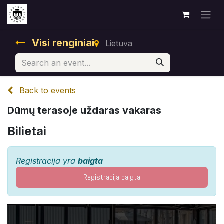
Visi renginiai
Lietuva
Back to events
Dūmų terasoje uždaras vakaras
Bilietai
Registracija yra
baigta
Registracija baigta