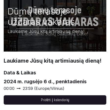
Dūmų terasoje
uždaras vakaras
Laukiame Jūsų kitą artimiausią dieną!
Laukiame Jūsų kitą artimiausią dieną!
Data & Laikas
2024 m. rugsėjo 6 d., penktadienis
00:00
23:59
(
Europe/Vilnius
)
Pridėti į kalendorių