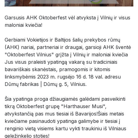
Garsusis AHK Oktoberfest vėl atvyksta į Vilnių ir visus
maloniai kviečia!
Gerbiami Vokietijos ir Baltijos šalių prekybos rūmų
(AHK) nariai, partneriai ir draugai, garsioji AHK šventė
"Oktoberfest Vilnius" grįžta į Vilnių ir maloniai kviečia
Jus visus praleisti ypatingą vakarą su tradiciniais
bavariškais skanėstais, pramogomis ir kitomis
linksmybėmis 2023 m. rugsėjo 16 d. 18 val. adresu
Dūmų fabrikas | Dūmų g. 5, Vilnius.
Šia ypatinga proga džiaugiamės galėdami pasveikinti
tikrą Oktoberfest grupę "Harthauser Musi",
atvykstančią pas mus tiesiai iš Bavarijos!Šiais metais
kviečiame pasinaudoti ypatinga galimybe ir tiesiai į
renginio vietą visiems kartu vykti traukiniu iš Vilniaus
geležinkelio stoties!