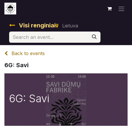
Visi renginiai
Lietuva
Back to events
6G: Savi
6G: Savi