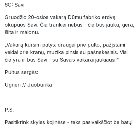
6G: Savi
Gruodžio 20-osios vakarą Dūmų fabriko erdvę
okupuos Savi. Čia trankiai nebus - čia bus jauku, gera,
šilta ir malonu.
„Vakarą kursim patys: draugai prie pulto, pažįstami
veidai prie kranų, muzika pinsis su pašnekesiais. Visi
čia yra ir bus Savi - su Savais vakarai jaukiausi!"
Pultus sergės:
Ugneri // Juoburika
P.S.
Pasitikrink skyles kojinėse - teks pasivaikščiot be batų!