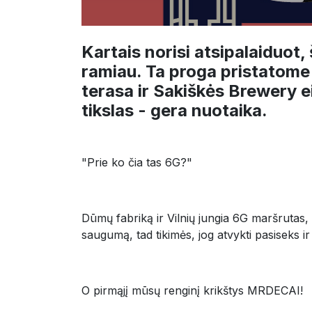
Kartais norisi atsipalaiduot,
ramiau. Ta proga pristatom
terasa ir Sakiškės Brewery eil
tikslas - gera nuotaika.
"Prie ko čia tas 6G?"
Dūmų fabriką ir Vilnių jungia 6G maršrutas, t
saugumą, tad tikimės, jog atvykti pasiseks i
O pirmąjį mūsų renginį krikštys MRDECAI!