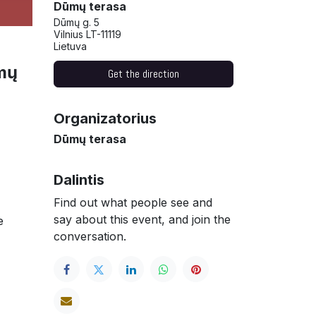
Dūmų terasa
Dūmų g. 5
Vilnius LT-11119
Lietuva
ūmų
Get the direction
Organizatorius
Dūmų terasa
Dalintis
Find out what people see and
say about this event, and join the
e
conversation.