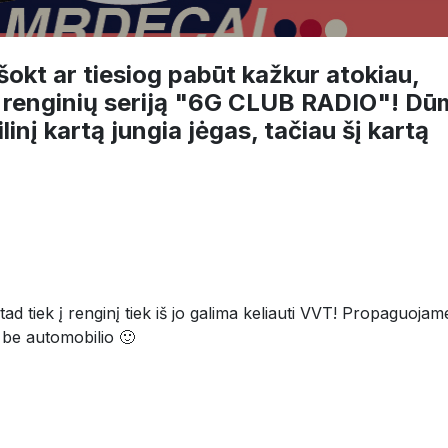
 šokt ar tiesiog pabūt kažkur atokiau,
e renginių seriją "6G CLUB RADIO"! D
inį kartą jungia jėgas, tačiau šį kartą
ad tiek į renginį tiek iš jo galima keliauti VVT! Propaguojam
r be automobilio 🙂