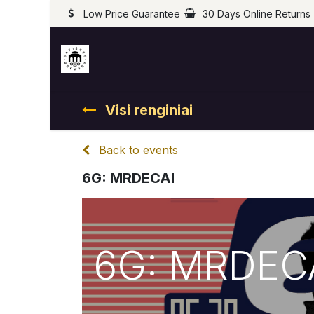
Low Price Guarantee
30 Days Online Returns
Visi renginiai
Back to events
6G: MRDECAI
6G: MRDEC