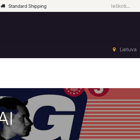
Standard Shipping
Pradžia
Parduotuvė
Renginiai
Paslaugos
Lietuva
AI