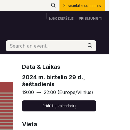
Susisiekite su mumis
MANO KREPŠELIS
PRISIJUNGTI
Apie mus
ES parama
Susisiekite su mumis
Data & Laikas
2024 m. birželio 29 d.,
šeštadienis
19:00
22:00
(
Europe/Vilnius
)
Pridėti į kalendorių
Vieta