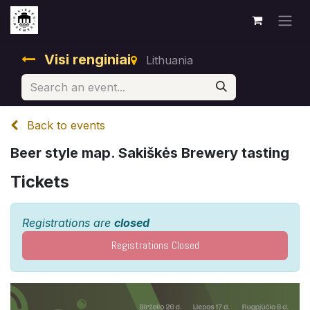
Visi renginiai
Lithuania
Back to events
Beer style map. Sakiškės Brewery tasting
Tickets
Registrations are
closed
Registrations Closed