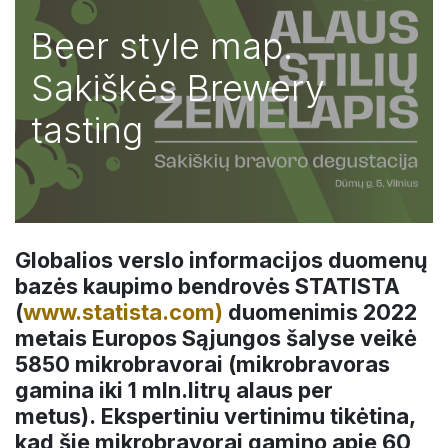
Beer style map.
Sakiškės Brewery
tasting
Globalios verslo informacijos duomenų
bazės kaupimo bendrovės STATISTA
(
www.statista.com)
duomenimis 2022
metais Europos Sąjungos šalyse veikė
5850 mikrobravorai (mikrobravoras
gamina iki 1 mln.litrų alaus per
metus). Ekspertiniu vertinimu tikėtina,
kad šie mikrobravorai gamino apie 60