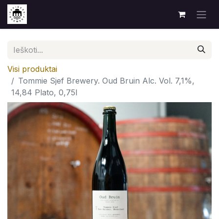
Visi produktai
Tommie Sjef Brewery. Oud Bruin Alc. Vol. 7,1%,
14,84 Plato, 0,75l