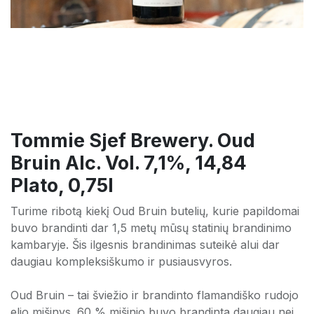
Tommie Sjef Brewery. Oud
Bruin Alc. Vol. 7,1%, 14,84
Plato, 0,75l
Turime ribotą kiekį Oud Bruin butelių, kurie papildomai
buvo brandinti dar 1,5 metų mūsų statinių brandinimo
kambaryje. Šis ilgesnis brandinimas suteikė alui dar
daugiau kompleksiškumo ir pusiausvyros.
Oud Bruin – tai šviežio ir brandinto flamandiško rudojo
elio mišinys. 60 % mišinio buvo brandinta daugiau nei