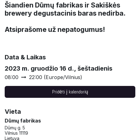
Šiandien Dūmų fabrikas ir Sakiškės
brewery degustacinis baras nedirba.
Atsiprašome už nepatogumus!
Data & Laikas
2023 m. gruodžio 16 d., šeštadienis
08:00
22:00
(
Europe/Vilnius
)
Pridėti į kalendorių
Vieta
Dūmų fabrikas
Dūmų g. 5
Vilnius 11119
Lietuva