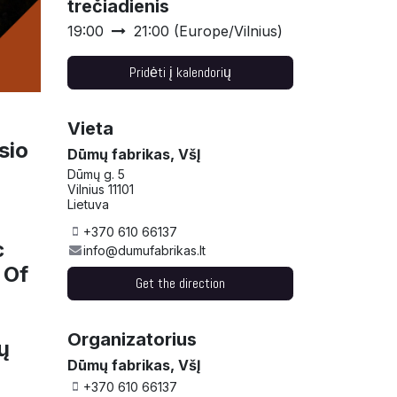
trečiadienis
19:00
21:00
(
Europe/Vilnius
)
Pridėti į kalendorių
Vieta
sio
Dūmų fabrikas, VšĮ
Dūmų g. 5
Vilnius 11101
Lietuva
+370 610 66137
c
info@dumufabrikas.lt
 Of
Get the direction
Organizatorius
ų
Dūmų fabrikas, VšĮ
+370 610 66137