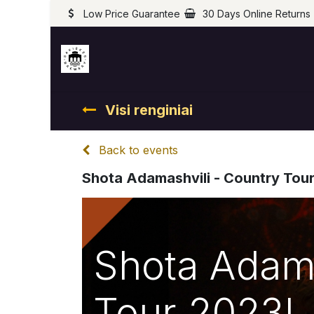
Low Price Guarantee
30 Days Online Returns
Visi renginiai
Back to events
Shota Adamashvili - Country Tou
Shota Adama
Tour 2023!