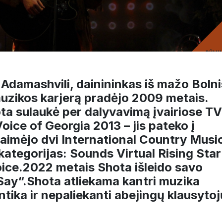
 Adamashvili, dainininkas iš mažo Bolni
muzikos karjerą pradėjo 2009 metais.
ta sulaukė per dalyvavimą įvairiose TV
Voice of Georgia 2013 – jis pateko į
s laimėjo dvi International Country Musi
tegorijas: Sounds Virtual Rising Star
oice.2022 metais Shota išleido savo
 Say“.Shota atliekama kantri muzika
tika ir nepaliekanti abejingų klausytoj