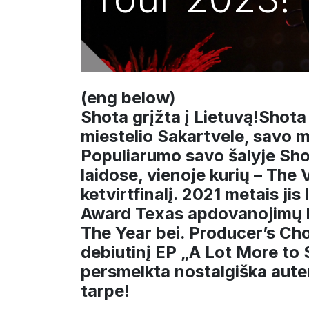
(eng below)
Shota grįžta į Lietuvą!Shota
miestelio Sakartvele, savo 
Populiarumo savo šalyje Sho
laidose, vienoje kurių – The 
ketvirtfinalį. 2021 metais ji
Award Texas apdovanojimų ka
The Year bei. Producer’s Ch
debiutinį EP „A Lot More to
persmelkta nostalgiška auten
tarpe!