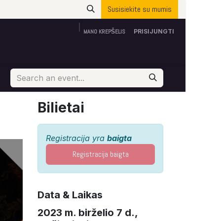
Susisiekite su mumis
MANO KREPŠELIS
PRISIJUNGTI
Apie mus
ES parama
Susisiekite su mumis
Bilietai
Registracija yra
baigta
Registracija baigta
Data & Laikas
2023 m. birželio 7 d.,