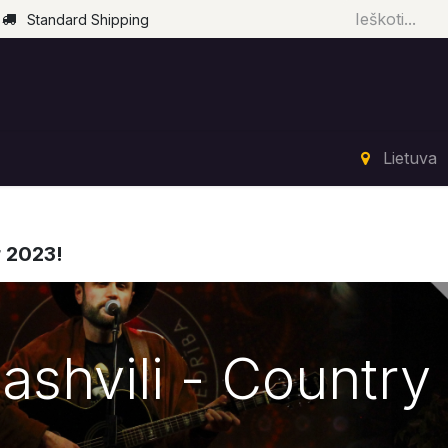
Standard Shipping
Pradžia
Parduotuvė
Renginiai
Paslaugos
Lietuva
r 2023!
shvili - Country