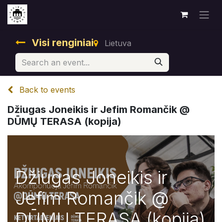
Visi renginiai
Lietuva
Back to events
Džiugas Joneikis ir Jefim Romančik @
DŪMŲ TERASA (kopija)
Džiugas Joneikis ir
Jefim Romančik @
DŪMŲ TERASA (kopija)