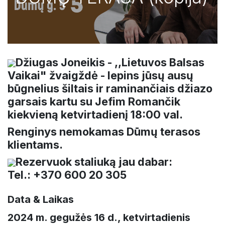
Džiugas Joneikis - ,,Lietuvos Balsas
Vaikai" žvaigždė - lepins jūsų ausų
būgnelius šiltais ir raminančiais džiazo
garsais kartu su Jefim Romančik
kiekvieną ketvirtadienį 18:00 val.
Renginys nemokamas Dūmų terasos
klientams.
Rezervuok staliuką jau dabar:
Tel.: +370 600 20 305
Data & Laikas
2024 m. gegužės 16 d., ketvirtadienis