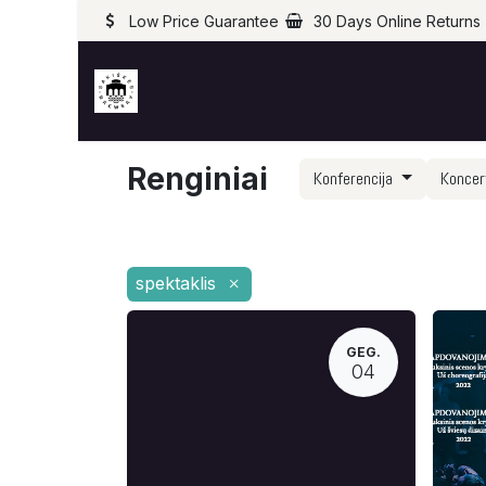
Low Price Guarantee
30 Days Online Returns
Renginiai
Konferencija
Konce
spektaklis
×
GEG.
04