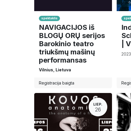
spektaklis
spek
NAVIGACIJOS iš
In
BLOGŲ ORŲ serijos
Sc
Barokinio teatro
| V
triukšmų mašinų
2023
performansas
Vilnius
,
Lietuva
Registracija baigta
Regis
LIEP.
26