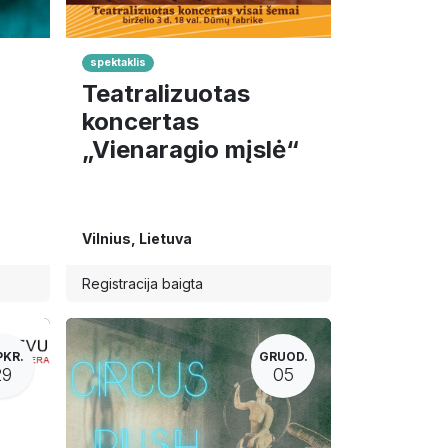
spektaklis
Teatralizuotas
koncertas
„Vienaragio mįslė“
Vilnius
,
Lietuva
Registracija baigta
PKR.
GRUOD.
29
05