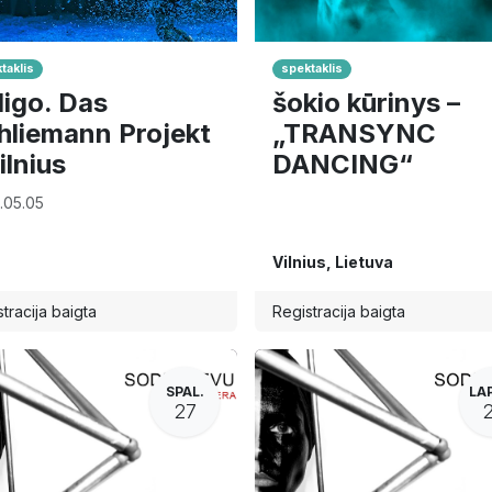
taklis
spektaklis
digo. Das
šokio kūrinys –
hliemann Projekt
„TRANSYNC
ilnius
DANCING“
.05.05
Vilnius
,
Lietuva
tracija baigta
Registracija baigta
SPAL.
LA
27