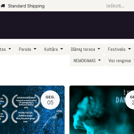
Standard Shipping
Pradžia
Parduotuvė
Renginiai
Paslaugos
rtas
Paroda
Kultūra
Dūmų terasa
Festivalis
NEMOKAMAS
Visi renginiai
GEG.
G
05