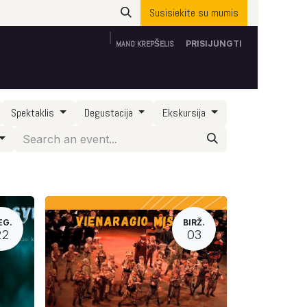
Susisiekite su mumis
MANO KREPŠELIS
PRISIJUNGTI
Apie mus
ES parama
Susisiekite su mumis
Spektaklis
Degustacija
Ekskursija
EG.
BIRŽ.
22
03