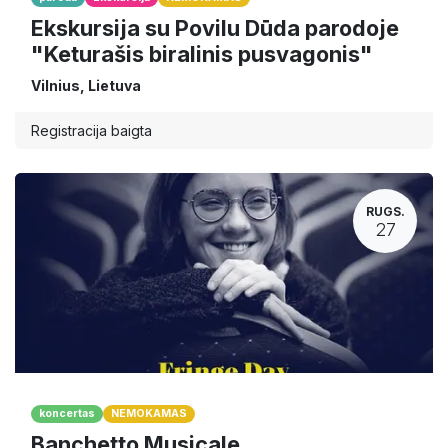
Ekskursija su Povilu Dūda parodoje
"Keturašis biralinis pusvagonis"
Vilnius
,
Lietuva
Registracija baigta
RUGS.
27
koncertas
NEMOKAMAS
Banchetto Musicale