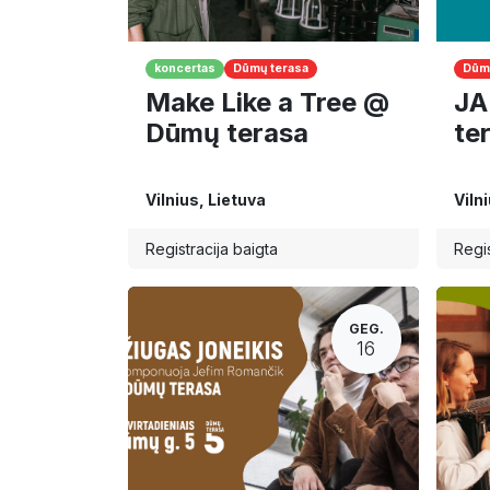
koncertas
Dūmų terasa
Dūmų
Make Like a Tree @
JA
Dūmų terasa
te
Vilnius
,
Lietuva
Viln
Registracija baigta
Regis
GEG.
16