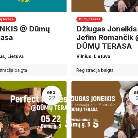
 terasa
Dūmų terasa
NKIS @ Dūmų
Džiugas Joneikis 
rasa
Jefim Romančik
DŪMŲ TERASA
ius
,
Lietuva
Vilnius
,
Lietuva
tracija baigta
Registracija baigta
GEG.
G
22