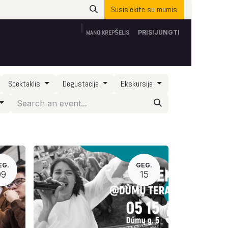
Susisiekite su mumis
MANO KREPŠELIS
PRISIJUNGTI
Apie mus
ES parama
Susisiekite su mumis
Spektaklis
Degustacija
Ekskursija
EG.
GEG.
09
15