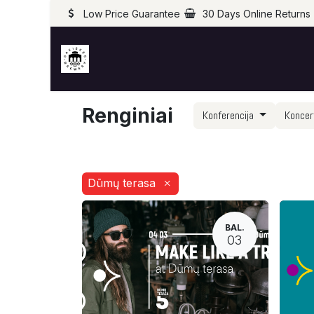
Low Price Guarantee
30 Days Online Returns
Renginiai
Konferencija
Konce
Dūmų terasa
×
BAL.
03