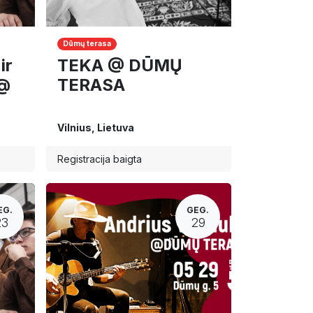
Dūmų terasa
ir
TEKA @ DŪMŲ
 @
TERASA
Vilnius
,
Lietuva
Registracija baigta
EG.
GEG.
23
29