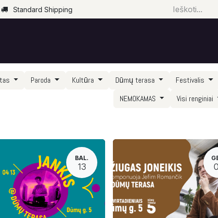
Standard Shipping
Pradžia
Parduotuvė
Renginiai
Paslaugos
rtas
Paroda
Kultūra
Dūmų terasa
Festivalis
NEMOKAMAS
Visi renginiai
BAL.
G
13