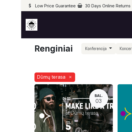
Low Price Guarantee
30 Days Online Returns
Renginiai
Konferencija
Konce
Dūmų terasa
×
BAL.
03