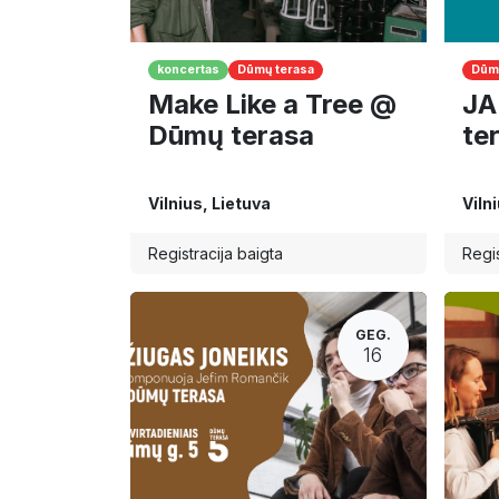
koncertas
Dūmų terasa
Dūmų
Make Like a Tree @
JA
Dūmų terasa
te
Vilnius
,
Lietuva
Viln
Registracija baigta
Regis
GEG.
16