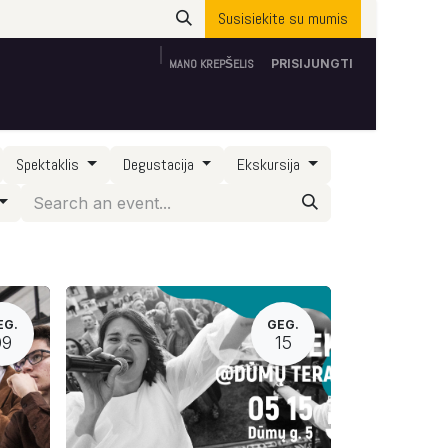
Susisiekite su mumis
MANO KREPŠELIS
PRISIJUNGTI
Apie mus
ES parama
Susisiekite su mumis
Spektaklis
Degustacija
Ekskursija
EG.
GEG.
09
15