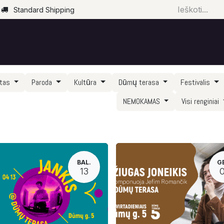
Standard Shipping
Pradžia
Parduotuvė
Renginiai
Paslaugos
rtas
Paroda
Kultūra
Dūmų terasa
Festivalis
NEMOKAMAS
Visi renginiai
BAL.
G
13