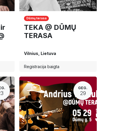
Dūmų terasa
ir
TEKA @ DŪMŲ
 @
TERASA
Vilnius
,
Lietuva
Registracija baigta
EG.
GEG.
23
29