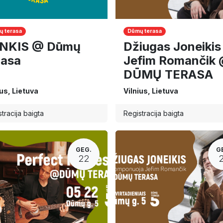
 terasa
Dūmų terasa
NKIS @ Dūmų
Džiugas Joneikis 
rasa
Jefim Romančik
DŪMŲ TERASA
ius
,
Lietuva
Vilnius
,
Lietuva
tracija baigta
Registracija baigta
GEG.
G
22